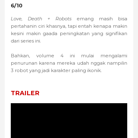
6/10
Love, Death + Robots
emang masih bisa
pertahanin ciri khasnya, tapi entah kenapa makin
kesini makin gaada peningkatan yang signifikan
dari series ini.
Bahkan, volume 4 ini mulai mengalami
penurunan karena mereka udah nggak nampilin
3 robot yang jadi karakter paling ikonik.
TRAILER