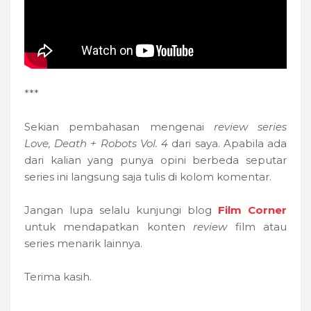
***
Sekian pembahasan mengenai
review series
Love, Death + Robots Vol. 4
dari saya. Apabila ada
dari kalian yang punya opini berbeda seputar
series ini langsung saja tulis di kolom komentar.
Jangan lupa selalu kunjungi blog
Film Corner
untuk mendapatkan konten
review
film atau
series menarik lainnya.
Terima kasih.