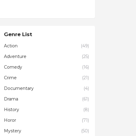
Genre List
Action
(49)
Adventure
(25)
Comedy
(16)
Crime
(21)
Documentary
(4)
Drama
(61)
History
(8)
Horor
(71)
Mystery
(50)