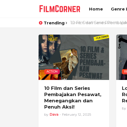
Home
Genre L
Trending
Love, Death and Robots Vol
ACTION
R
10 Film dan Series
L
Pembajakan Pesawat,
R
Menegangkan dan
R
Penuh Aksi!
by
by
Dava
-
February 12, 2025