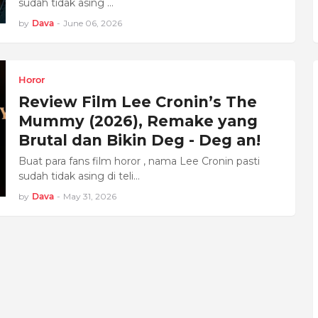
sudah tidak asing …
by
Dava
-
June 06, 2026
Horor
Review Film Lee Cronin’s The
Mummy (2026), Remake yang
Brutal dan Bikin Deg - Deg an!
Buat para fans film horor , nama Lee Cronin pasti
sudah tidak asing di teli…
by
Dava
-
May 31, 2026