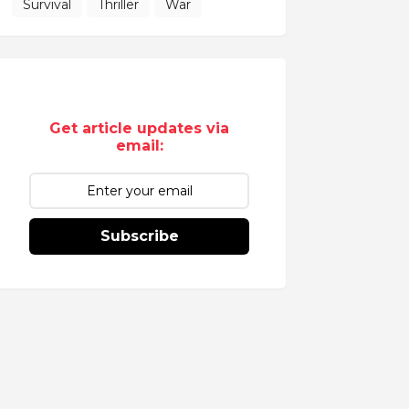
Survival
Thriller
War
Get article updates via
email:
Subscribe