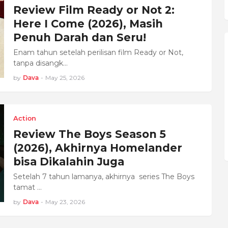
Review Film Ready or Not 2:
Here I Come (2026), Masih
Penuh Darah dan Seru!
Enam tahun setelah perilisan film Ready or Not,
tanpa disangk…
by
Dava
-
May 25, 2026
Action
Review The Boys Season 5
(2026), Akhirnya Homelander
bisa Dikalahin Juga
Setelah 7 tahun lamanya, akhirnya series The Boys
tamat …
by
Dava
-
May 23, 2026