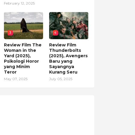
February 12, 2025
3
4
Review Film The
Review Film
Woman in the
Thunderbolts
Yard (2025),
(2025), Avengers
Psikologi Horor
Baru yang
yang Minim
Sayangnya
Teror
Kurang Seru
May 07, 2025
July 05, 2025