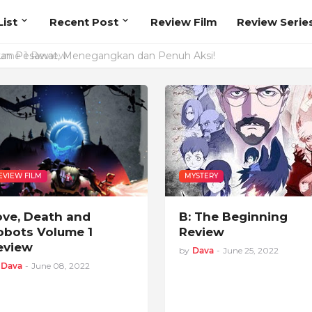
ist
Recent Post
Review Film
Review Serie
ume 1 Review
EVIEW FILM
MYSTERY
ove, Death and
B: The Beginning
obots Volume 1
Review
eview
by
Dava
-
June 25, 2022
Dava
-
June 08, 2022