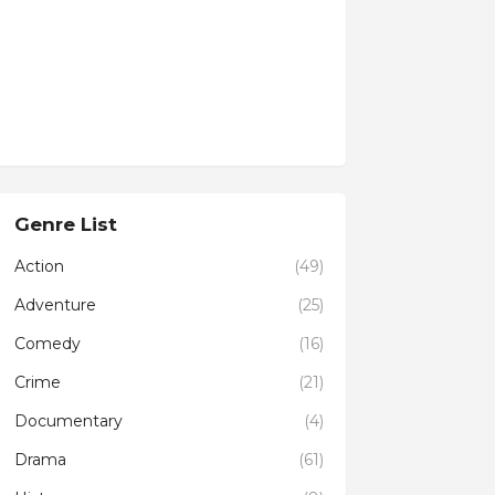
Genre List
Action
(49)
Adventure
(25)
Comedy
(16)
Crime
(21)
Documentary
(4)
Drama
(61)