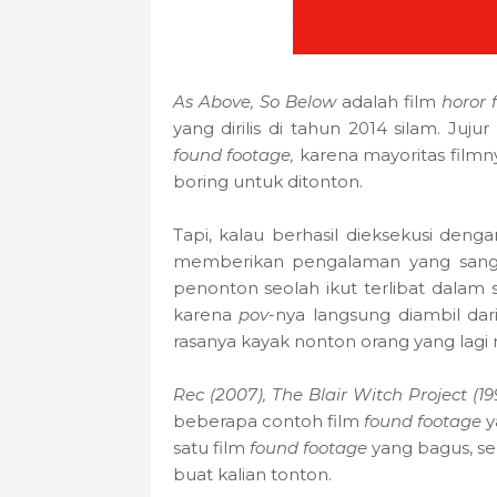
As Above, So Below
adalah film
horor 
yang dirilis di tahun 2014 silam. Juj
found footage,
karena mayoritas filmny
boring untuk ditonton.
Tapi, kalau berhasil dieksekusi den
memberikan pengalaman yang sangat
penonton seolah ikut terlibat dalam s
karena
pov
-nya langsung diambil da
rasanya kayak nonton orang yang lagi 
Rec (2007), The Blair Witch Project (199
beberapa contoh film
found footage
y
satu film
found footage
yang bagus, s
buat kalian tonton.