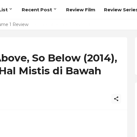
ist
Recent Post
Review Film
Review Serie
ume 1 Review
bove, So Below (2014),
 Hal Mistis di Bawah