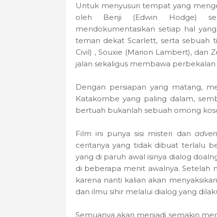
Untuk menyusuri tempat yang mengerik
oleh Benji (Edwin Hodge) se
mendokumentasikan setiap hal yang
teman dekat Scarlett, serta sebuah t
Civil) , Souxie (Marion Lambert), da
jalan sekaligus membawa perbekalan
Dengan persiapan yang matang, me
Katakombe yang paling dalam, semba
bertuah bukanlah sebuah omong koso
Film ini punya sisi misteri dan
adven
ceritanya yang tidak dibuat terlalu be
yang di paruh awal isinya dialog doaln
di beberapa menit awalnya. Setelah 
karena nanti kalian akan menyaksikan
dan ilmu sihir melalui dialog yang dila
Semuanya akan menjadi semakin mena