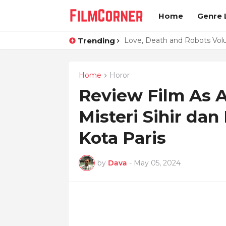
Home
Genre L
Trending
Love, Death and Robots Vol
Home
Horor
Review Film As A
Misteri Sihir dan
Kota Paris
by
Dava
-
May 05, 2024