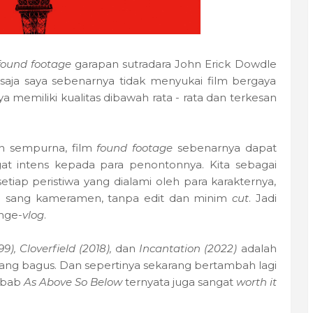
found footage
garapan sutradara John Erick Dowdle
ur saja saya sebenarnya tidak menyukai film bergaya
a memiliki kualitas dibawah rata - rata dan terkesan
gan sempurna, film
found footage
sebenarnya dapat
 intens kepada para penontonnya. Kita sebagai
etiap peristiwa yang dialami oleh para karakternya,
ri sang kameramen, tanpa edit dan minim
cut
. Jadi
nge-
vlog
.
9), Cloverfield (2018),
dan
Incantation (2022)
adalah
ang bagus. Dan sepertinya sekarang bertambah lagi
ebab
As Above So Below
ternyata juga sangat
worth it