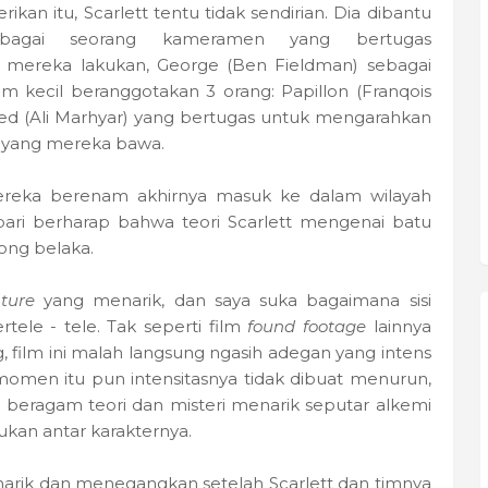
an itu, Scarlett tentu tidak sendirian. Dia dibantu
bagai seorang kameramen yang bertugas
 mereka lakukan, George (Ben Fieldman) sebagai
im kecil beranggotakan 3 orang: Papillon (Franqois
n Zed (Ali Marhyar) yang bertugas untuk mengarahkan
 yang mereka bawa.
reka berenam akhirnya masuk ke dalam wilayah
ri berharap bahwa teori Scarlett mengenai batu
ng belaka.
ture
yang menarik, dan saya suka bagaimana sisi
rtele - tele. Tak seperti film
found footage
lainnya
g, film ini malah langsung ngasih adegan yang intens
momen itu pun intensitasnya tidak dibuat menurun,
 beragam teori dan misteri menarik seputar alkemi
kukan antar karakternya.
rik dan menegangkan setelah Scarlett dan timnya