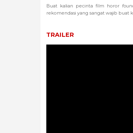
Buat kalian pecinta film horor
foun
rekomendasi yang sangat wajib buat ka
TRAILER