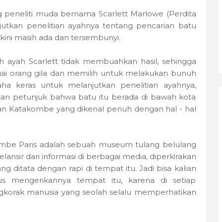
g peneliti muda bernama Scarlett Marlowe (Perdita
utkan penelitian ayahnya tentang pencarian batu
akini masih ada dan tersembunyi.
h ayah Scarlett tidak membuahkan hasil, sehingga
gai orang gila dan memilih untuk melakukan bunuh
saha keras untuk melanjutkan penelitian ayahnya,
an petunjuk bahwa batu itu berada di bawah kota
an Katakombe yang dikenal penuh dengan hal - hal
ombe Paris adalah sebuah museum tulang belulang
lansir dari informasi di berbagai media, diperkirakan
g ditata dengan rapi di tempat itu. Jadi bisa kalian
us mengerikannya tempat itu, karena di setiap
gkorak manusia yang seolah selalu memperhatikan