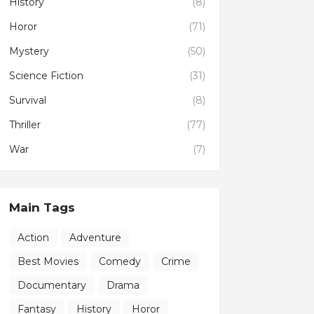
History
(8)
Horor
(71)
Mystery
(50)
Science Fiction
(31)
Survival
(8)
Thriller
(77)
War
(7)
Main Tags
Action
Adventure
Best Movies
Comedy
Crime
Documentary
Drama
Fantasy
History
Horor