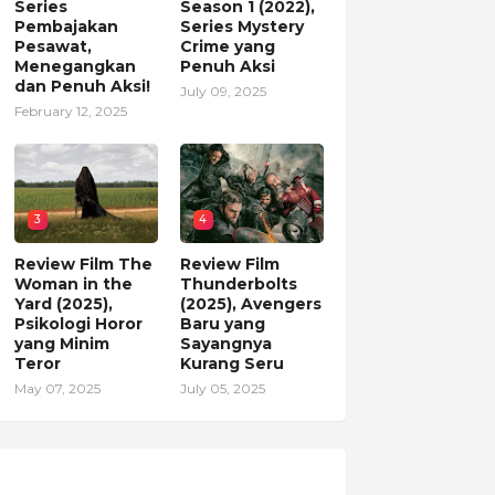
Series
Season 1 (2022),
Pembajakan
Series Mystery
Pesawat,
Crime yang
Menegangkan
Penuh Aksi
dan Penuh Aksi!
July 09, 2025
February 12, 2025
3
4
Review Film The
Review Film
Woman in the
Thunderbolts
Yard (2025),
(2025), Avengers
Psikologi Horor
Baru yang
yang Minim
Sayangnya
Teror
Kurang Seru
May 07, 2025
July 05, 2025