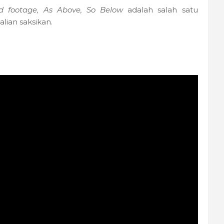
d footage, As Above, So Below
adalah salah satu
lian saksikan.