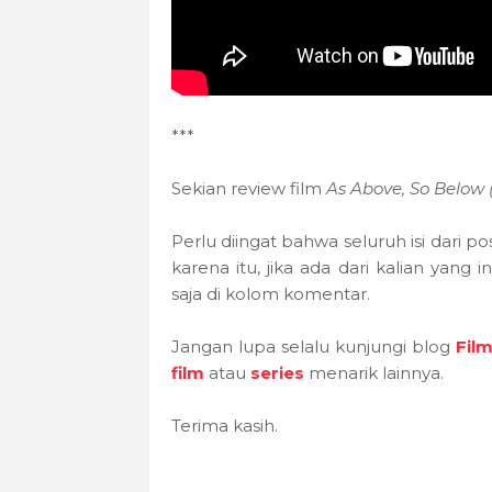
***
Sekian review film
As Above, So Below 
Perlu diingat bahwa seluruh isi dari po
karena itu, jika ada dari kalian yan
saja di kolom komentar.
Jangan lupa selalu kunjungi blog
Fil
film
atau
series
menarik lainnya.
Terima kasih.