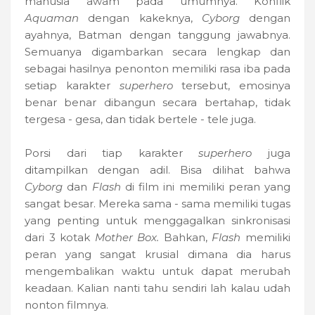
manusia awam pada umumnya. Konflik
Aquaman
dengan kakeknya,
Cyborg
dengan
ayahnya, Batman dengan tanggung jawabnya.
Semuanya digambarkan secara lengkap dan
sebagai hasilnya penonton memiliki rasa iba pada
setiap karakter
superhero
tersebut, emosinya
benar benar dibangun secara bertahap, tidak
tergesa - gesa, dan tidak bertele - tele juga.
Porsi dari tiap karakter
superhero
juga
ditampilkan dengan adil. Bisa dilihat bahwa
Cyborg
dan
Flash
di film ini memiliki peran yang
sangat besar. Mereka sama - sama memiliki tugas
yang penting untuk menggagalkan sinkronisasi
dari 3 kotak
Mother Box.
Bahkan,
Flash
memiliki
peran yang sangat krusial dimana dia harus
mengembalikan waktu untuk dapat merubah
keadaan. Kalian nanti tahu sendiri lah kalau udah
nonton filmnya.