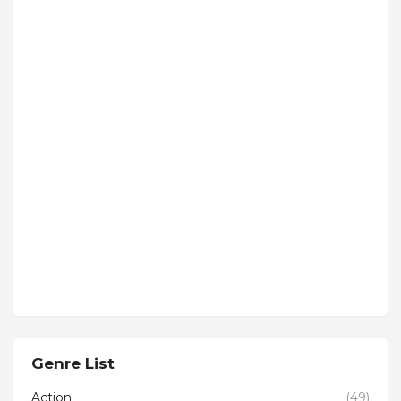
Genre List
Action
(49)