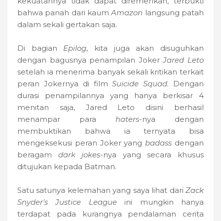
kekuatannya tidak dapat diremehkan, terbukti
bahwa panah dari kaum
Amazon
langsung patah
dalam sekali gertakan saja.
Di bagian
Epilog
, kita juga akan disuguhkan
dengan bagusnya penampilan Joker
Jared Leto
setelah ia menerima banyak sekali kritikan terkait
peran Jokernya di film
Suicide Squad.
Dengan
durasi penampilannya yang hanya berkisar 4
menitan saja, Jared Leto disini berhasil
menampar para
haters
-nya dengan
membuktikan bahwa ia ternyata bisa
mengeksekusi peran Joker yang
badass
dengan
beragam
dark jokes
-nya yang secara khusus
ditujukan kepada Batman.
Satu satunya kelemahan yang saya lihat dari
Zack
Snyder's Justice League
ini mungkin hanya
terdapat pada kurangnya pendalaman cerita