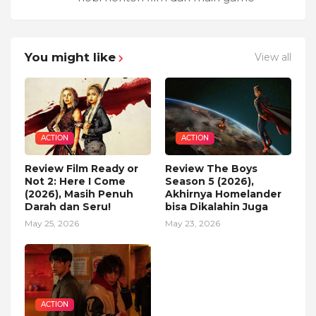
You might like
View all
ACTION
ACTION
Review Film Ready or
Review The Boys
Not 2: Here I Come
Season 5 (2026),
(2026), Masih Penuh
Akhirnya Homelander
Darah dan Seru!
bisa Dikalahin Juga
May 25, 2026
May 23, 2026
ACTION