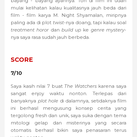
bayang - bayang ayahnya. Toh di film ini udah
mulai kelihatan kalau kualitasnya jauh beda dari
film - film karya M. Night Shyamalan, miripnya
paling ada di plot
twist
-nya doang, tapi kalau soal
treatment horor
dan
build up
ke
genre mystery
-
nya saya rasa sudah jauh berbeda.
SCORE
7/10
Saya kasih nilai 7 buat
The Watchers
karena saya
sangat enjoy waktu nonton. Terlepas dari
banyaknya
plot hole
di dalamnya, setidaknya film
ini berhasil mengusung konsep cerita yang
tergolong fresh dan unik, saya suka dengan tema
mitologi gelap dan misterinya yang secara
otomatis berhasil bikin saya penasaran terus